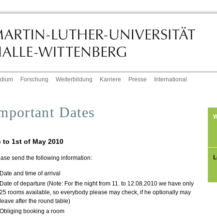
udium
Forschung
Weiterbildung
Karriere
Presse
International
mportant Dates
W
 to 1st of May 2010
L
ase send the following information:
Date and time of arrival
Date of departure (Note: For the night from 11. to 12.08.2010 we have only
25 rooms available, so everybody please may check, if he optionally may
leave after the round table)
Obliging booking a room