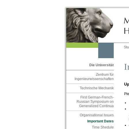
St
I
Die Universität
Zentrum für
Ingenieurwissenschaften
Up
Technische Mechanik
Ple
First German-French-
Russian Symposium on
Generalized Continua
Organisational Issues
Important Dates
Time Shedule