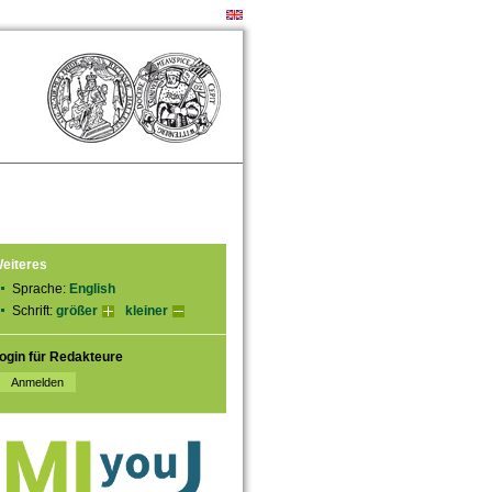
eiteres
Sprache:
English
Schrift:
größer
kleiner
ogin für Redakteure