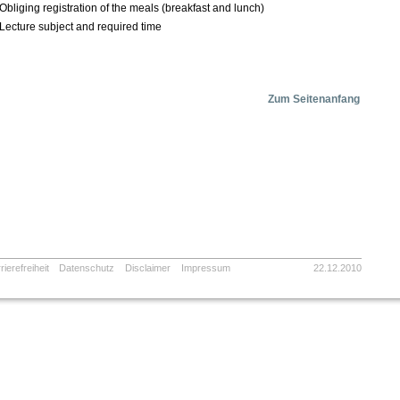
Obliging registration of the meals (breakfast and lunch)
Lecture subject and required time
Zum Seitenanfang
rierefreiheit
Datenschutz
Disclaimer
Impressum
22.12.2010